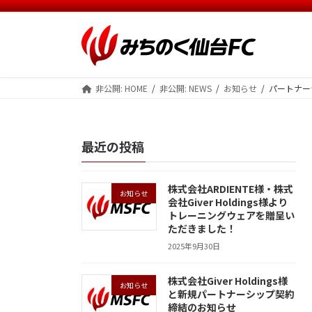
コ
ナ
ン
ビ
テ
ゲ
ン
ー
ツ
シ
非公開: HOME
非公開: NEWS
お知らせ
パートナー
へ
ョ
ス
ン
キ
に
ッ
移
最近の投稿
プ
動
株式会社ARDIENTE様・株式
お知らせ
会社Giver Holdings様より
トレーニングウェアを贈呈い
ただきました！
2025年9月30日
株式会社Giver Holdings様
お知らせ
と新規パートナーシップ契約
締結のお知らせ