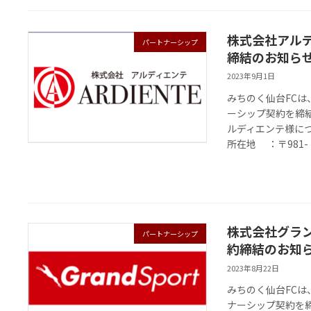
株式会社アル
パートナーシップ
締結のお知ら
2023年9月1日
みちのく仙台FC
ーシップ契約を締
ルディエンテ様に
所在地 ：〒981- 
株式会社グラ
パートナーシップ
約締結のお知
2023年8月22日
みちのく仙台FC
ナーシップ契約を