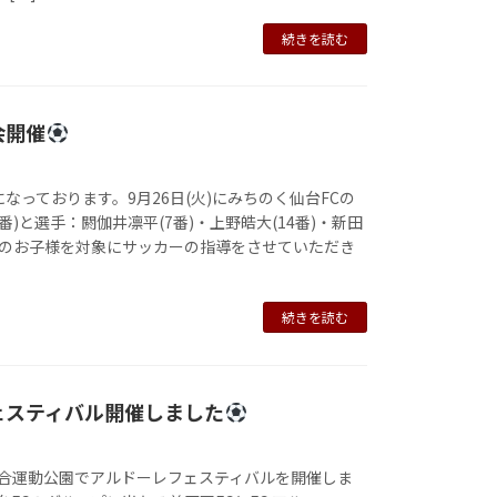
続きを読む
会開催
なっております。9月26日(火)にみちのく仙台FCの
番)と選手：閼伽井凛平(7番)・上野皓大(14番)・新田
FCのお子様を対象にサッカーの指導をさせていただき
続きを読む
ェスティバル開催しました
泉総合運動公園でアルドーレフェスティバルを開催しま