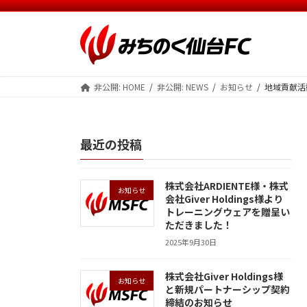
コ
ナ
ン
ビ
テ
ゲ
ン
ー
ツ
シ
非公開: HOME
非公開: NEWS
お知らせ
地域貢献活
へ
ョ
ス
ン
キ
に
ッ
移
最近の投稿
プ
動
株式会社ARDIENTE様・株式
お知らせ
会社Giver Holdings様より
トレーニングウェアを贈呈い
ただきました！
2025年9月30日
株式会社Giver Holdings様
お知らせ
と新規パートナーシップ契約
締結のお知らせ