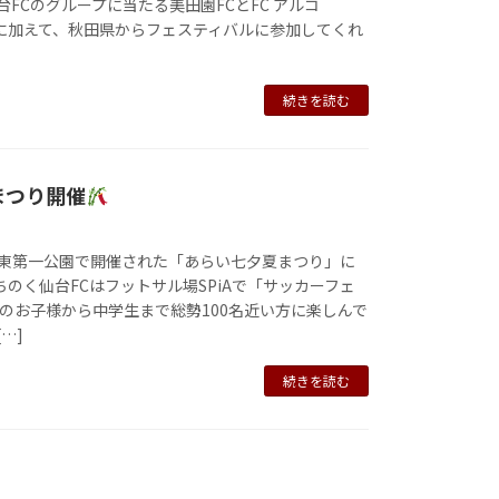
FCのグループに当たる美田園FCとFC アルコ
達に加えて、秋田県からフェスティバルに参加してくれ
続きを読む
まつり開催
荒井東第一公園で開催された「あらい七夕夏まつり」に
ちのく仙台FCはフットサル場SPiAで「サッカーフェ
のお子様から中学生まで総勢100名近い方に楽しんで
[…]
続きを読む