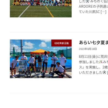
した
みちのく仙台
ARDOREの子供
ていた川尻SC […]
あらい七夕夏
地域貢献活動
2023年8月18日
8月11日(金)に
参加しました
み
ス」を実施し、2歳
いただきました